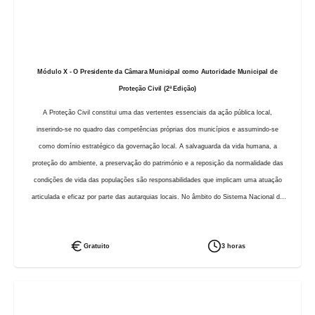
Módulo X - O Presidente da Câmara Municipal como Autoridade Municipal de
Proteção Civil (2ª Edição)
A Proteção Civil constitui uma das vertentes essenciais da ação pública local,
inserindo-se no quadro das competências próprias dos municípios e assumindo-se
como domínio estratégico da governação local. A salvaguarda da vida humana, a
proteção do ambiente, a preservação do património e a reposição da normalidade das
condições de vida das populações são responsabilidades que implicam uma atuação
articulada e eficaz por parte das autarquias locais. No âmbito do Sistema Nacional de
Proteção Civil, o Presidente da Câmara Municipal é legalmente investido na qualidade
de Autoridade Municipal de Proteção Civil, competindo-lhe assegurar a direção,
Gratuito
3 horas
coordenação e execução das ações de prevenção, socorro e reabilitação no território do
município. O desempenho destas atribuições requer um conhecimento aprofundado do
enquadramento legal e institucional aplicável, bem como das estruturas e instrumentos
de planeamento e resposta existentes a nível municipal. Este pequeno módulo de