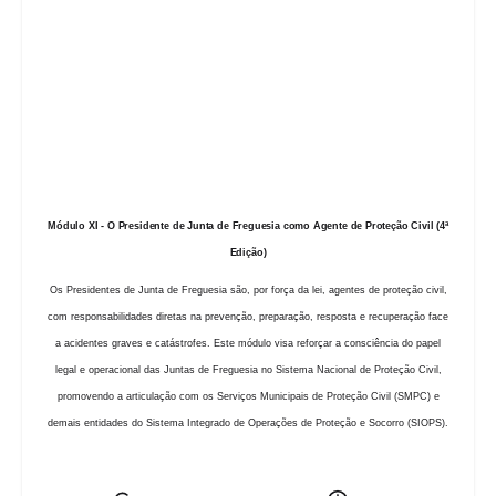
formação, dirigida especificamente a Presidentes de Câmara Municipal, tem como
finalidade reforçar as suas competências enquanto Autoridades Municipais de Proteção
Civil, promovendo uma compreensão integrada das suas responsabilidades legais, das
dinâmicas de coordenação interinstitucional e das boas práticas de liderança e
comunicação em contexto de emergência.
Módulo XI - O Presidente de Junta de Freguesia como Agente de Proteção Civil (4ª
Edição)
Os Presidentes de Junta de Freguesia são, por força da lei, agentes de proteção civil,
com responsabilidades diretas na prevenção, preparação, resposta e recuperação face
a acidentes graves e catástrofes. Este módulo visa reforçar a consciência do papel
legal e operacional das Juntas de Freguesia no Sistema Nacional de Proteção Civil,
promovendo a articulação com os Serviços Municipais de Proteção Civil (SMPC) e
demais entidades do Sistema Integrado de Operações de Proteção e Socorro (SIOPS).