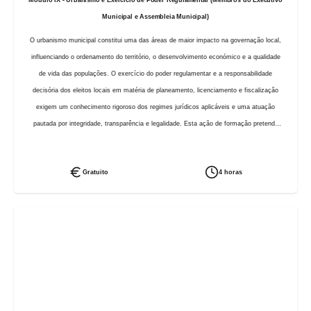
Módulo IX - Urbanismo e Exercício de Poder Regulamentar (Membros do Executivo
Municipal e Assembleia Municipal)
O urbanismo municipal constitui uma das áreas de maior impacto na governação local,
influenciando o ordenamento do território, o desenvolvimento económico e a qualidade
de vida das populações. O exercício do poder regulamentar e a responsabilidade
decisória dos eleitos locais em matéria de planeamento, licenciamento e fiscalização
exigem um conhecimento rigoroso dos regimes jurídicos aplicáveis e uma atuação
pautada por integridade, transparência e legalidade. Esta ação de formação pretende
dotar os membros do executivo municipal de instrumentos técnicos e jurídicos que
assegurem uma gestão urbanística eficiente, ética e em conformidade com a lei.
Gratuito
4 horas