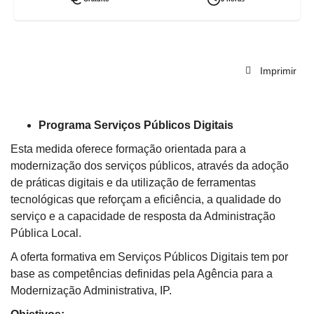
da conformidade com o RGPD, e as tendências futuras na Administração Pública
digital. A aprendizagem é apoiada por recursos interativos e vídeos explicativos que
tornam os conteúdos dinâmicos e acessíveis. No final, os formandos terão uma
compreensão sólida sobre interoperabilidade e estarão preparados para aplicar boas
práticas e soluções técnicas no contexto da transformação digital.
Imprimir
Programa Serviços Públicos Digitais
Esta medida oferece formação orientada para a
modernização dos serviços públicos, através da adoção
de práticas digitais e da utilização de ferramentas
tecnológicas que reforçam a eficiência, a qualidade do
serviço e a capacidade de resposta da Administração
Pública Local.
A oferta formativa em Serviços Públicos Digitais tem por
base as competências definidas pela Agência para a
Modernização Administrativa, IP.